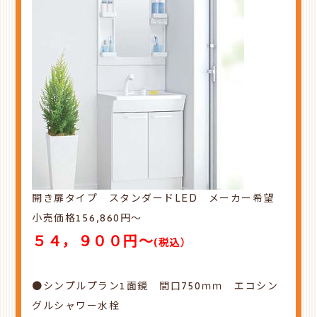
開き扉タイプ スタンダードLED
メーカー希望
小売価格156,860
円～
５４，９００円～
(税込
）
●シンプルプラン1面鏡 間口750ｍｍ エコシン
グルシャワー水栓