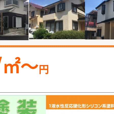
0/㎡～
円