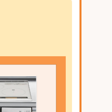
LE SI。