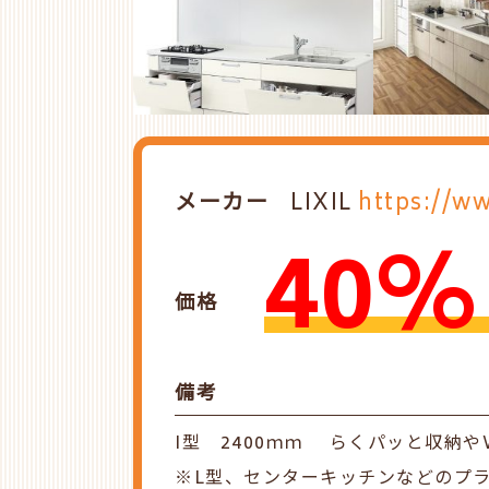
メーカー
LIXIL
https://ww
40%
価格
備考
I型 2400ｍｍ らくパッと収納
※L型、センターキッチンなどのプ