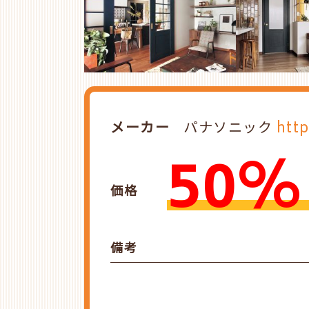
メーカー
パナソニック
http
50%
価格
備考