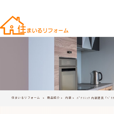
住まいるリフォーム
商品紹介
内装
>
ﾊﾟﾅｿﾆｯｸ 内装建具「ﾍﾞﾘﾃ
>
>