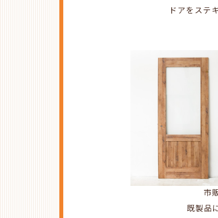
ドアをステ
市
既製品