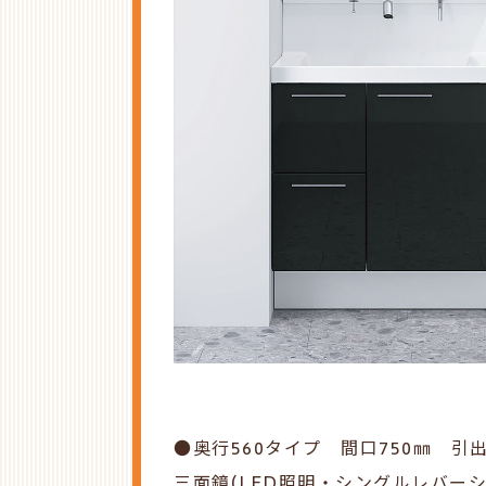
●奥行560タイプ 間口750㎜ 引
三面鏡(LED照明・
シングルレバー