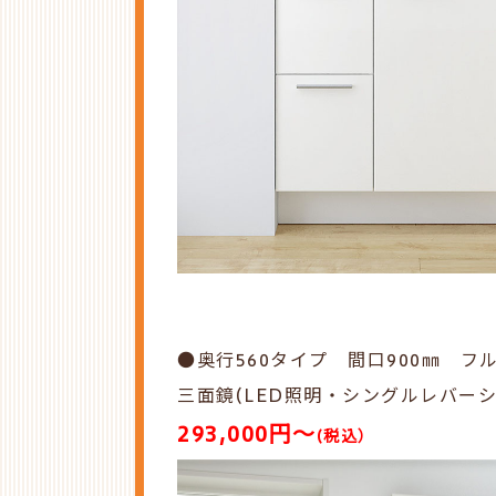
●奥行560タイプ 間口900㎜ フ
三面鏡(LED照明・
シングルレバー
293,000円～
(税込
）