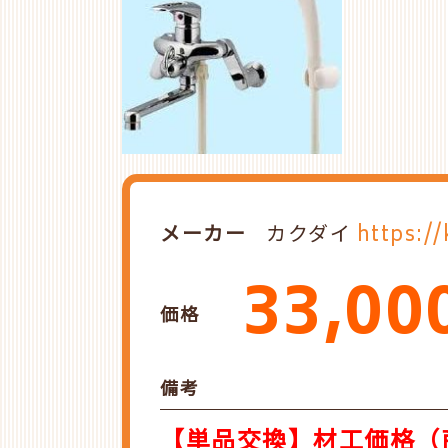
メーカー
カクダイ
https://
33,00
価格
備考
【単品交換】材工価格（