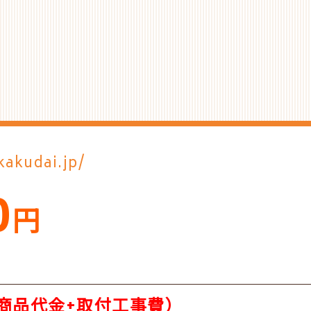
kakudai.jp/
0
円
商品代金+取付工事費）