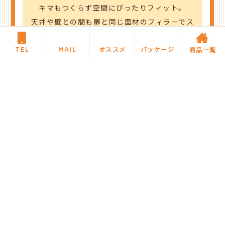
キマもつくらず空間にぴったりフィット。
天井や壁との間も扉と同じ面材のフィラーでス
キマをつくらず、
ぴったり美しく納めることができます。
TEL
MAIL
オススメ
パッケージ
商品一覧
側面のエンドパネルが美しく納まるプランも可
能です。
商品紹介に戻る