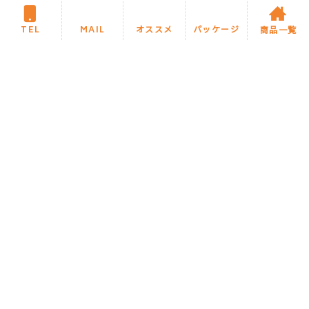
に設計。
水はねもしにくく気
持ちよく洗えます。
TEL
MAIL
オススメ
パッケージ
商品一覧
●しっかり洗浄、お掃除しや
今月のオススメ商品に戻る
すい：便器の中を少ない水で
効率よく洗います。
サッとひ
とふき、お掃除ラクラクで
す。
●リモデル対応（床排水）：
便器を取り替えるだけのカン
タン施工。
面倒な配管工事が
不要です。
住まいるリフォームについて
施工までの流れ・Q&A