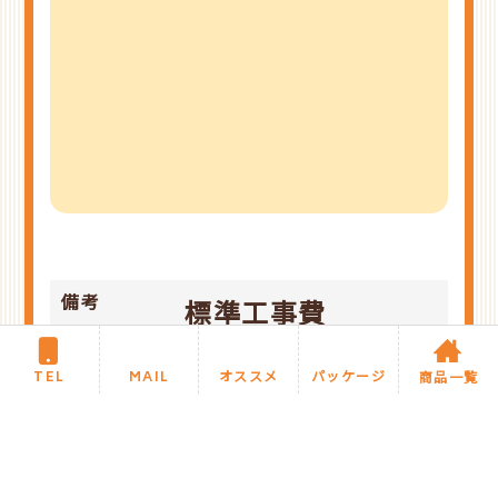
備考
標準工事費
￥250,000～
TEL
MAIL
オススメ
パッケージ
商品一覧
※各サイズや食器洗
い乾燥機付きなども