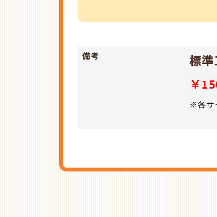
備考
標
￥1
※各サ