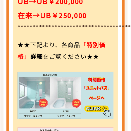
UB→UB￥200,000
在来→UB￥250,000
************************************
★★下記より、各商品
「特別価
格」
詳細
を
ご覧ください★★