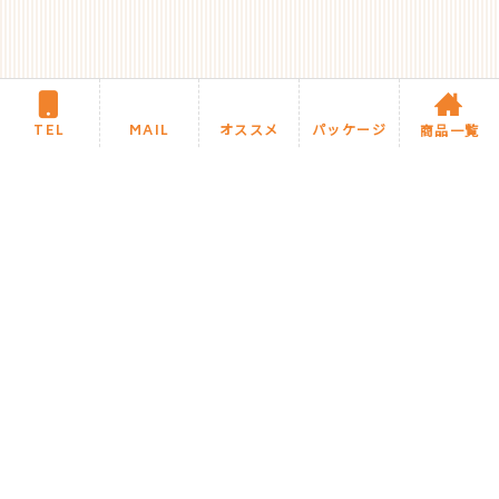
TEL
MAIL
オススメ
パッケージ
商品一覧
住まいるリフォームについて
施工までの流れ・Q&A
商品カテゴリ
住まいるブログ
今月のオススメ商品
住まいるお任せパック商品
施工事例
サイトマップ