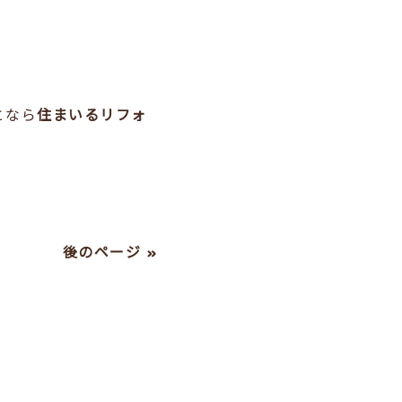
となら
住まいるリフォ
後のページ »