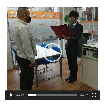
動
画
プ
レ
ー
ヤ
ー
00:00
00:18