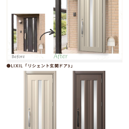
●LIXIL「リシェント玄関ドア3」