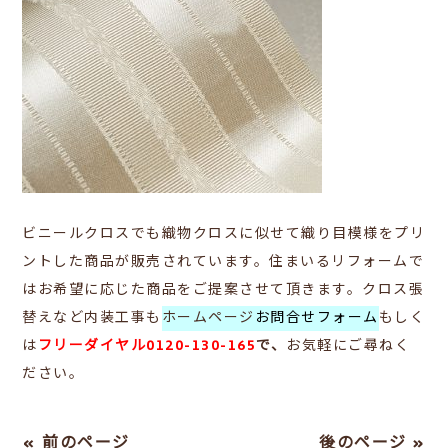
ビニールクロスでも織物クロスに似せて
織り目模様をプリ
ントした商品が販売されています。住まいるリフォームで
はお希望に応じた商品をご提案させて頂きます。クロス張
替えなど内装工事も
ホームページ
お問合せフォーム
もしく
は
フリーダイヤル0120-130-165
で、
お気軽にご尋ねく
ださい。
« 前のページ
後のページ »