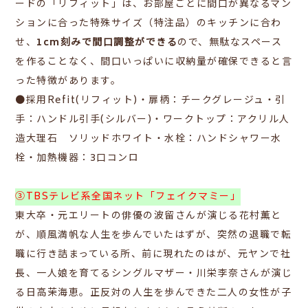
ードの「リフィット」は、お
部屋ごとに間口が異なるマン
ションに合った特殊サイズ（特注品）のキッチンに合わ
せ、
1cm刻みで間口調整ができる
ので、無駄なスペース
を作ることなく、間口いっぱいに収納量が確保できると言
った特徴があります。
●採用Refit(リフィット)・
扉柄：チークグレージュ・
引
手：ハンドル引手(シルバー)・
ワークトップ：アクリル人
造大理石 ソリッドホワイト・
水栓：ハンドシャワー水
栓・
加熱機器：3口コンロ
③TBSテレビ系全国ネット「フェイクマミー」
東大卒・元エリートの俳優の波留さんが演じる花村薫と
が、
順風満帆な人生を歩んでいたはずが、突然の退職で転
職に行き詰まっている所、
前に現れたのはが、元ヤンで社
長、
一人娘を育てるシングルマザー・川栄李奈さんが演じ
る日高茉海恵。正反対の人生を歩んできた二人の女性が子