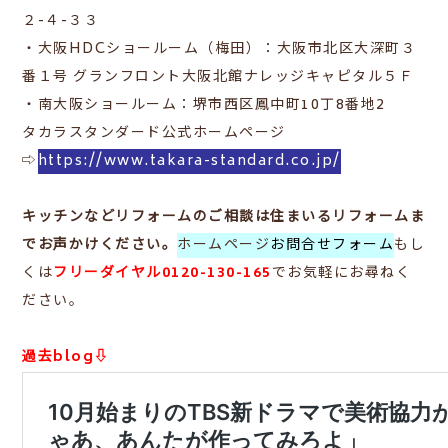
２-４-３３
・大阪HDCショールーム（梅田）：
大阪市北区大深町３
番１号 グランフロント大阪北館ナレッジキャピタル５Ｆ
・南大阪ショールーム：
堺市西区鳳中町10丁8番地2
タカラスタンダード公式ホームページ
⇨
https://www.takara-standard.co.jp/
キッチンなどリフォームのご相談は住まいるリフォームま
でお声かけください。
ホームページ
お問合せフォーム
もし
くは
フリーダイヤル0120-130-165
でお気軽にお尋ねく
ださい。
過去blog⇩