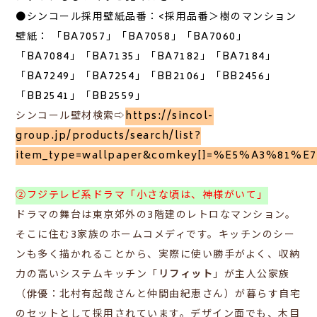
●シンコール採用壁紙品番：
<採用品番＞
樹のマンション
壁紙： 「BA7057」「BA7058」「BA7060」
「BA7084」「BA7135」「BA7182」「BA7184」
「BA7249」「BA7254」「BB2106」「BB2456」
「BB2541」「BB2559」
シンコール壁材検索⇨
https://sincol-
group.jp/products/search/list?
item_type=wallpaper&comkey[]=%E5%A3%81%E
②フジテレビ系ドラマ「小さな頃は、神様がいて」
ドラマの舞台は東京郊外の3階建のレトロなマンション。
そこに住む3家族のホームコメディです。キッチンのシー
ンも多く描かれることから、実際に使い勝手がよく、収納
力の高いシステムキッチン「
リフィット
」が主人公家族
（俳優：
北村有起哉さんと仲間由紀恵さん）
が暮らす自宅
のセットとして採用されています。デザイン面でも、木目