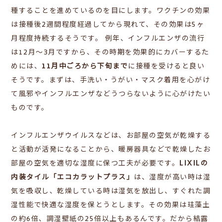
種することを進めているのを目にします。
ワクチンの効果
は接種後2週間程度経過してから現れて、その効果は5ヶ
月程度持続するそうです。 例年、インフルエンザの流行
は12月～3月ですから、その時期を効果的にカバーするた
めには、
11月中ごろから下旬まで
に接種を受けると良い
そうです。まずは、手洗い・うがい・マスク着用を心がけ
て風邪やインフルエンザなどうつらないように心がけたい
ものです。
インフルエンザウイルスなどは、お部屋の空気が乾燥する
と活動が活発になることから、暖房器具などで乾燥したお
部屋の空気を適切な湿度に保つ工夫が必要です。
LIXILの
内装タイル「エコカラットプラス」
は、湿度が高い時は湿
気を吸収し、乾燥している時は湿気を放出し、すぐれた調
湿性能で快適な湿度を保とうとします。その効果は珪藻土
の約6倍、調湿壁紙の25倍以上もあるんです。だから結露