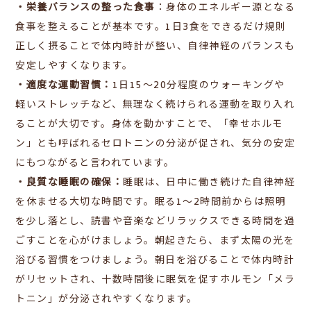
・栄養バランスの整った食事
：
身体のエネルギー源となる
食事を整えることが基本です。1日3食をできるだけ規則
正しく摂ることで体内時計が整い、自律神経のバランスも
安定しやすくなります。
・適度な運動習慣：
1日15〜20分程度のウォーキングや
軽いストレッチなど、無理なく続けられる運動を取り入れ
ることが大切です。
身体を動かすことで、「幸せホルモ
ン」とも呼ばれるセロトニンの分泌が促され、気分の安定
にもつながると言われています。
・良質な睡眠の確保：
睡眠は、日中に働き続けた自律神経
を休ませる大切な時間です。
眠る1〜2時間前からは照明
を少し落とし、読書や音楽などリラックスできる時間を過
ごすことを心がけましょう。
朝起きたら、まず太陽の光を
浴びる習慣をつけましょう。朝日を浴びることで体内時計
がリセットされ、十数時間後に眠気を促すホルモン「メラ
トニン」が分泌されやすくなります。