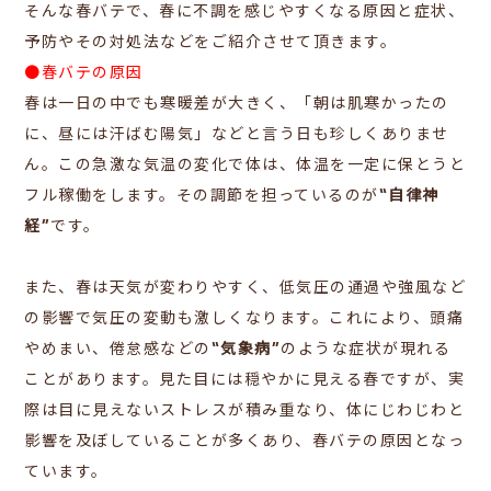
そんな春バテで、春に不調を感じやすくなる原因と症状、
予防やその対処法などをご紹介させて頂きます。
●春バテの原因
春は一日の中でも寒暖差が大きく、「朝は肌寒かったの
に、昼には汗ばむ陽気」などと言う日も珍しくありませ
ん。この急激な気温の変化で体は、体温を一定に保とうと
フル稼働をします。その調節を担っているのが
“自律神
経”
です。
また、春は天気が変わりやすく、低気圧の通過や強風など
の影響で気圧の変動も激しくなります。これにより、頭痛
やめまい、倦怠感などの
“気象病”
のような症状が現れる
ことがあります。見た目には穏やかに見える春ですが、実
際は目に見えないストレスが積み重なり、体にじわじわと
影響を及ぼしていることが多くあり、春バテの原因となっ
ています。