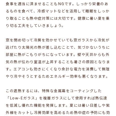
食事を適当に済ませることもNGです。しっかり栄養のあ
るものを食べて、冷感マットなどを活用して睡眠をしっか
り取ることも熱中症対策には大切です。健康に暑い夏を乗
り切る工夫をしていきましょう。
窓を閉め切って冷房を効かせていても窓ガラスから冷気が
逃げたり太陽光の熱が差し込むことで、気づかないうちに
部屋に熱がこもりがちになっています。壁や天井からも外
気の熱が伝わり室温が上昇することも暑さの原因となりま
す。エアコンも効きにくくなり余計な電力を消費して無理
やり冷やそうとするためエネルギー効率も悪くなります。
この遮熱するには、特殊な金属幕をコーティングした
「Low-Eガラス」を
複層ガラスにして使用すれば熱伝達
を低減し優れた機能を発揮します。夏には暑い日差しや紫
外線をカットし冷房効果を高めるため熱中症の予防にも効