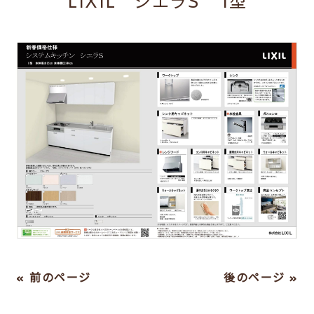
LIXIL シエラS I型
« 前のページ
後のページ »