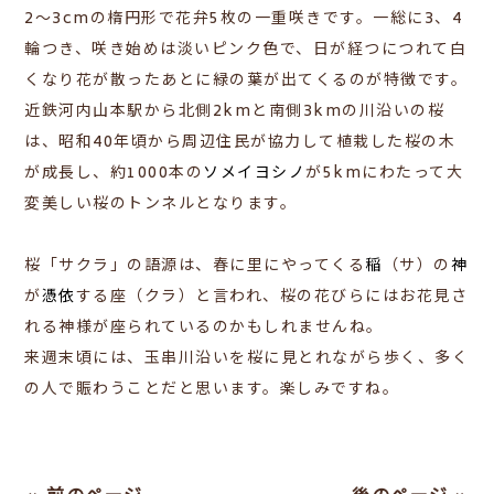
2～3cmの楕円形で花弁5枚の一重咲きです。一総に3、4
輪つき、咲き始めは淡いピンク色で、日が経つにつれて白
くなり花が散ったあとに緑の葉が出てくるのが特徴です。
近鉄河内山本駅から北側2kmと南側3kmの川沿いの桜
は、昭和40年頃から周辺住民が協力して植栽した桜の木
が成長し、約1000本の
ソメイヨシノ
が5kmにわたって大
変美しい桜のトンネルとなります。
桜「サクラ」の語源は、
春に里にやってくる
稲
（サ）の
神
が
憑依
する座（クラ）と言われ、桜の花びらにはお花見さ
れる神様が座られているのかもしれませんね。
来週末頃には、玉串川沿いを桜に見とれながら歩く、多く
の人で賑わうことだと思います。楽しみですね。