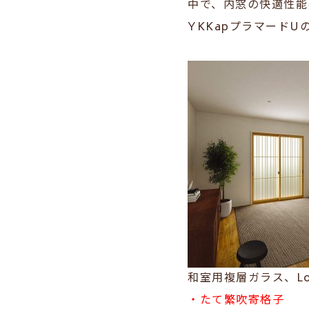
中で、内窓の快適性能
YKKapプラマードU
和室用複層ガラス、Lo
・たて繁吹寄格子