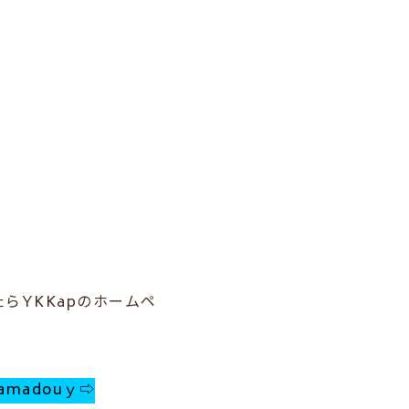
らYKKapのホームペ
plamadouｙ⇨