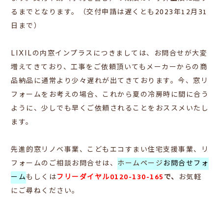
るまでとなります。（交付申請は遅くとも
2023
年
12
月
31
日まで）
LIXILの内窓インプラスにつきましては、お問合せが大変
増えてきており、工事をご依頼頂いてもメーカーからの商
品納品に通常より少々遅れが出てきております。今、窓リ
フォームをお考えの場合、これから夏の冷房時に間に合う
ように、少しでも早くご依頼されることをおススメいたし
ます。
先進的窓リノベ事業、こどもエコすまい住宅支援事業、リ
フォームのご相談お問合せは、
ホームページ
お問合せフォ
ーム
もしくは
フリーダイヤル0120-130-165
で、
お気軽
にご尋ねください。