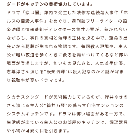
ダードがキッチンの美術協力しています。
ドラマ「恋は闇」
都内で発生した凄惨な連続殺人事件「ホ
ルスの目殺人事件」をめぐり、週刊誌フリーライターの設
楽浩暉と情報番組ディレクターの筒井万琴が、惹かれ合い
ながらも、事件の真相と浩暉の正体を探る中で、運命の出
会いから葛藤が生まれる物語です。毎回殺人現場や、主人
公が暗い夜道を歩くときに後ろを誰かつけてくるなど怖い
場面が登場しますが、怖いもの見たさと、人気若手俳優、
志尊淳さん演じる”設楽浩暉”は殺人犯なのかと謎が深ま
り視聴率が高いドラマです。
タカラスタンダードが美術協力しているのが、岸井ゆきの
さん演じる主人公”
筒井万琴”の暮らす自宅マンションの
システムキッチンです。ドラマは怖い場面がある一方で、
生活感が出ている主人公のお部屋のキッチンは、調理器具
や小物が可愛く目を引きます。