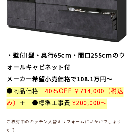
・壁付I型・奥行65cm・間口255cmのウ
ォールキャビネット付
メーカー希望小売価格で108.1万円～
●商品価格
40％OFF
￥714,000（税込
み）
＋ ●標準工事費
¥200,000～
ご検討中のキッチン入替えリフォームにいかがでしょう
か？