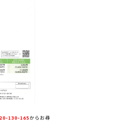
-130-165
から
お尋