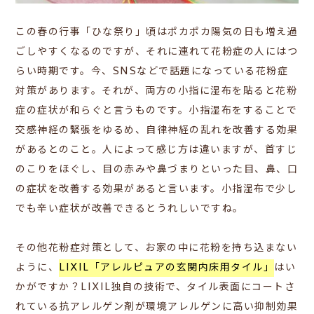
この春の行事「ひな祭り」頃はポカポカ陽気の日も増え過
ごしやすくなるのですが、それに連れて花粉症の人にはつ
らい時期です。今、SNSなどで話題になっている花粉症
対策があります。それが、両方の小指に湿布を貼ると花粉
症の症状が和らぐと言うものです。
小指湿布をすることで
交感神経
の緊張を
ゆるめ
、
自律神経の乱れ
を
改善
する効果
があるとのこと。人によって感じ方は違いますが、
首すじ
の
こり
をほぐし、目の赤みや鼻づまりといった
目
、
鼻
、
口
の症状を改善する効果があると言います。小指湿布で少し
でも辛い症状が改善できるとうれしいですね。
その他花粉症対策として、お家の中に花粉を持ち込まない
ように、
LIXIL「
アレルピュアの玄関内床用タイル」
はい
かがですか？
LIXIL独自の技術で、タイル表面にコートさ
れている抗アレルゲン剤が
環境アレルゲンに高い抑制効果