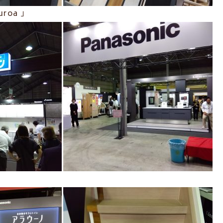
roa 」