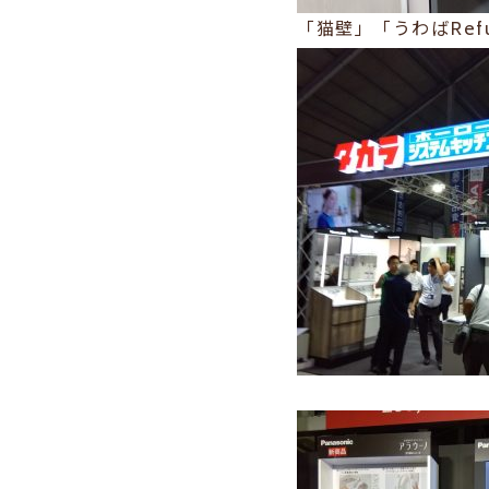
「猫壁」「うわばRefu