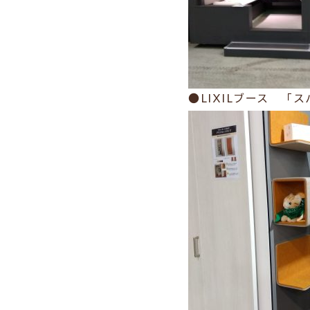
●LIXILブース 「