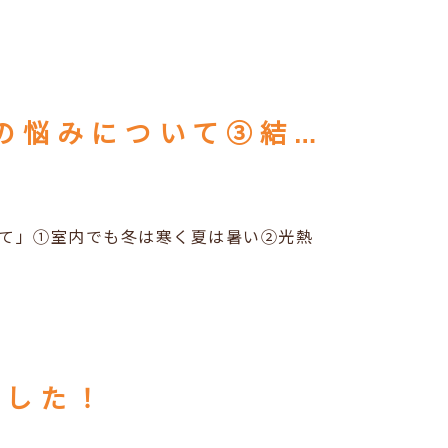
住まいと暮らしのアイデア「住まいの悩みについて③結露やカビ・ダニが心配」
いて」①室内でも冬は寒く夏は暑い②光熱
ました！