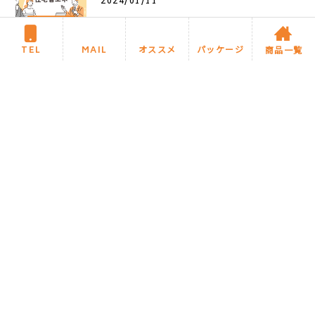
2024/01/11
住宅省エネ2024キャンペーン公式ホー
ムページが開設されました。 ↑上記画
TEL
MAIL
オススメ
パッケージ
商品一覧
像をクリックで公式ホームペ
TOPへ戻る
次のページ »