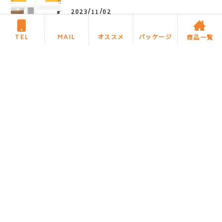
2023/11/02
【2023年11月度 今月のオススメ商
TEL
MAIL
オススメ
パッケージ
商品一覧
品】 ●LIXILｼｽﾃﾑﾊﾞｽ「リデア」Cタ
イ
TOPへ戻る