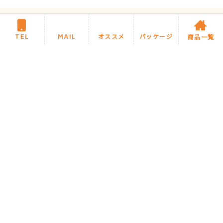
TEL
MAIL
オススメ
パッケージ
商品一覧
住まいるリフォームについて
施工までの流れ・Q&A
商品カテゴリ
住まいるブログ
今月のオススメ商品
住まいるお任せパック商品
施工事例
サイトマップ
プライバシーポリシー
Copyright ©2020 住まいるリフォーム