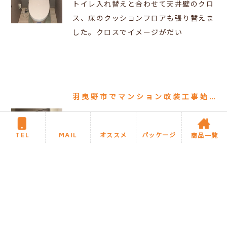
トイレ入れ替えと合わせて天井壁のクロ
ス、床のクッションフロアも張り替えま
した。クロスでイメージがだい
羽曳野市でマンション改装工事始まりました。
2018/01/11
TEL
MAIL
オススメ
パッケージ
商品一覧
築２５年のマンションです。内容はキッ
チン入れ替え、フローリング張替え、ク
ロス張替えです。完成しました