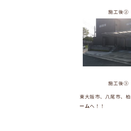
施工後②
施工後③
東大阪市、八尾市、柏
ーム
へ！！